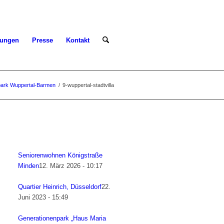
tungen
Presse
Kontakt
park Wuppertal-Barmen
/
9-wuppertal-stadtvilla
Seniorenwohnen Königstraße
Minden
12. März 2026 - 10:17
Quartier Heinrich, Düsseldorf
22.
Juni 2023 - 15:49
Generationenpark „Haus Maria